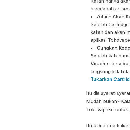
Kalian hanya akan
mendapatkan seca
Admin Akan K
Setelah Cartridg
kalian dan akan 
aplikasi Tokovap
Gunakan Kode
Setelah kalian m
Voucher
tersebut
langsung klik link
Tukarkan Cartri
Itu dia syarat-syar
Mudah bukan? Kalau
Tokovapeku untuk p
Itu tadi untuk kali