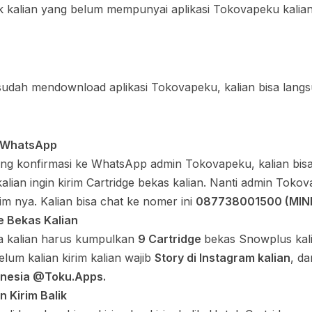
k kalian yang belum mempunyai aplikasi Tokovapeku kalian
sudah mendownload aplikasi Tokovapeku, kalian bisa langsu
e WhatsApp
sung konfirmasi ke WhatsApp admin Tokovapeku, kalian bis
kalian ingin kirim Cartridge bekas kalian. Nanti admin Toko
rim nya. Kalian bisa chat ke nomer ini
087738001500 (MIN
e Bekas Kalian
ya kalian harus kumpulkan
9 Cartridge
bekas Snowplus kali
um kalian kirim kalian wajib
Story di Instagram kalian
, d
nesia @Toku.Apps.
n Kirim Balik