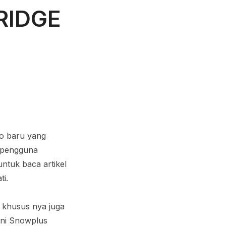
RIDGE
mo baru yang
n pengguna
ntuk baca artikel
ti.
 khusus nya juga
ini Snowplus