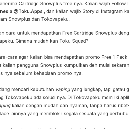
nerima Cartridge Snowplus free nya. Kalian wajib Follow 
nesia @Toku.Apps ,
dan kalian wajib Story di Instagram k
gram Snowplus dan Tokovapeku.
 dan cara untuk mendapatkan Free Cartridge Snowplus den
ovapeku. Gimana mudah kan Toku Squad?
cara-cara agar kalian bisa mendapatkan promo Free 1 Pack 
t kalian pengguna Snowplus kumpulkan deh mulai sekaran
as nya sebelum kehabisan promo nya.
edang mencari kebutuhan
vaping
yang lengkap, tapi gatau 
g Tokovapeku ada solusi nya. Di Tokovapeku memiliki aplik
aping
kalian dengan mudah dan nyaman, tanpa harus ribet-r
lace lainnya yang memblokir segala sesuata yang berhu