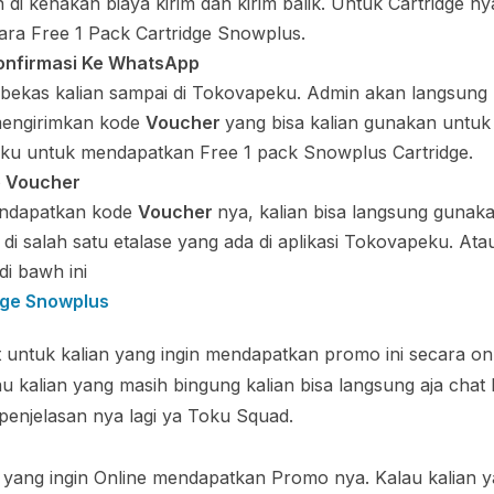
 di kenakan biaya kirim dan kirim balik. Untuk Cartridge ny
ra Free 1 Pack Cartridge Snowplus.
onfirmasi Ke WhatsApp
e bekas kalian sampai di Tokovapeku. Admin akan langsung
mengirimkan kode
Voucher
yang bisa kalian gunakan untuk
eku untuk mendapatkan Free 1 pack Snowplus Cartridge.
 Voucher
endapatkan kode
Voucher
nya, kalian bisa langsung gunak
 di salah satu etalase yang ada di aplikasi Tokovapeku. Atau
 di bawh ini
dge Snowplus
at untuk kalian yang ingin mendapatkan promo ini secara on
 kalian yang masih bingung kalian bisa langsung aja cha
enjelasan nya lagi ya Toku Squad.
an yang ingin Online mendapatkan Promo nya. Kalau kalian 