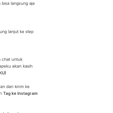
 bisa langsung aja
ng lanjut ke step
a chat untuk
vapeku akan kasih
KU)
an dan kirim ke
an
Tag ke Instagram