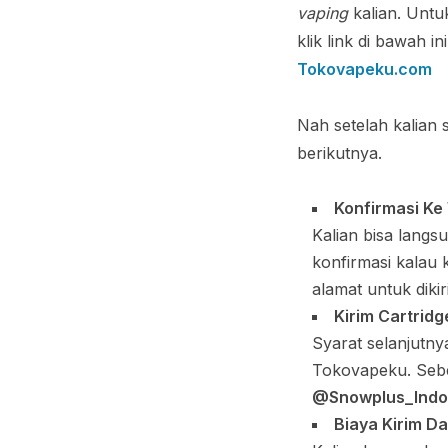
vaping
kalian. Untu
klik link di bawah ini
Tokovapeku.com
Nah setelah kalian 
berikutnya.
Konfirmasi K
Kalian bisa lang
konfirmasi kalau 
alamat untuk diki
Kirim Cartridg
Syarat selanjutn
Tokovapeku. Sebel
@Snowplus_Indo
Biaya Kirim Da