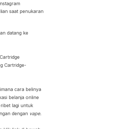
Instagram
alian saat penukaran
gan datang ke
Cartridge
g Cartridge-
gimana cara belinya
asi belanja online
ibet lagi untuk
bungan dengan
vape.