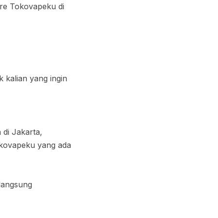
tore Tokovapeku di
 kalian yang ingin
di Jakarta,
kovapeku yang ada
 langsung