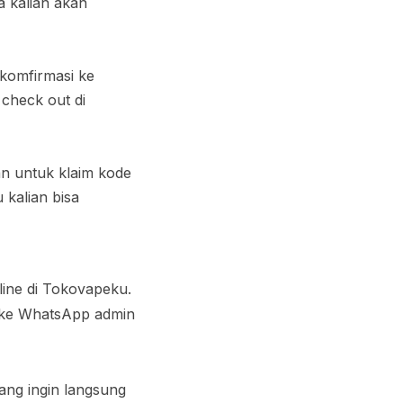
a kalian akan
 komfirmasi ke
 check out di
an untuk klaim kode
 kalian bisa
line di Tokovapeku.
t ke WhatsApp admin
yang ingin langsung